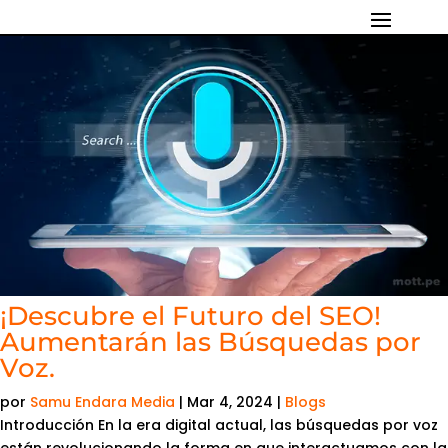
¡Descubre el Futuro del SEO!
Aumentarán las Búsquedas por
Voz.
por
Samu Endara Media
|
Mar 4, 2024
|
Blogs
Introducción En la era digital actual, las búsquedas por voz